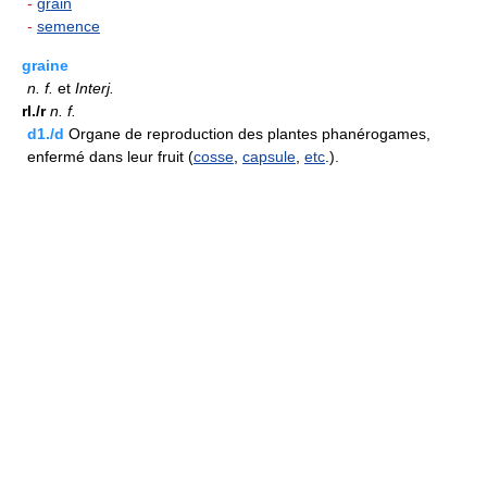
-
grain
-
semence
graine
n.
f.
et
Interj.
rI./r
n.
f.
d1./d
Organe de reproduction des plantes phanérogames,
enfermé dans leur fruit (
cosse
,
capsule
,
etc
.).