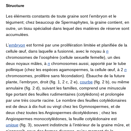
Structure
Les éléments constants de toute graine sont l’embryon et le
tégument; chez beaucoup de Spermaphytes, la graine contient, en
outre, un tissu spécialisé dans lequel des matières de réserve sont
accumulées.
L’
embryon
est formé par une prolifération limitée et planifiée de la
cellule œuf, dans laquelle a fusionné, avec le noyau à
n
chromosomes de l’oosphère (cellule sexuelle femelle), un des
deux noyaux mâles, à
n
chromosomes aussi, apporté par le tube
pollinique (chez les espèces agamospermes, la cellule œuf, à 2
n
chromosomes, prolifère sans fécondation). Ébauche de la future
plante, l’embryon, droit (fig. 1, 2 c, 2 e),
courbe
(fig. 2 b), ou même
annulaire (fig. 2 d), suivant les familles, comprend une minuscule
tige portant des feuilles rudimentaires (cotylédons) et prolongée
par une très courte racine. Le nombre des feuilles cotylédonaires
est de deux à dix-huit ou vingt chez les Gymnospermes, et de
deux chez toutes les Angiospermes dicotylédones ; chez les
Angiospermes monocotylédones, la feuille cotylédonaire est
unique
(fig. 3), souvent indistincte à l’intérieur de la graine mûre, et