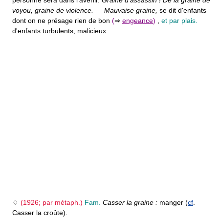
voyou, graine de violence.
—
Mauvaise graine,
se dit d'enfants
dont on ne présage rien de bon
(
⇒
engeance
)
,
et par plais.
d'enfants turbulents, malicieux.
♢
(1926; par métaph.)
Fam.
Casser la graine :
manger (
cf
.
Casser la croûte).