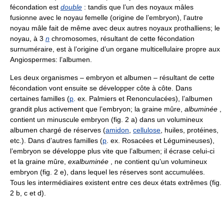
fécondation est
double
: tandis que l’un des noyaux mâles
fusionne avec le noyau femelle (origine de l’embryon), l’autre
noyau mâle fait de même avec deux autres noyaux prothalliens; le
noyau, à 3
n
chromosomes, résultant de cette fécondation
surnuméraire, est à l’origine d’un organe multicellulaire propre aux
Angiospermes: l’albumen.
Les deux organismes – embryon et albumen – résultant de cette
fécondation vont ensuite se développer côte à côte. Dans
certaines familles (
p
. ex. Palmiers et Renonculacées), l’albumen
grandit plus activement que l’embryon; la graine mûre,
albuminée
,
contient un minuscule embryon (fig. 2 a) dans un volumineux
albumen chargé de réserves (
amidon
,
cellulose
, huiles, protéines,
etc.). Dans d’autres familles (
p
. ex. Rosacées et Légumineuses),
l’embryon se développe plus vite que l’albumen; il écrase celui-ci
et la graine mûre,
exalbuminée
, ne contient qu’un volumineux
embryon (fig. 2 e), dans lequel les réserves sont accumulées.
Tous les intermédiaires existent entre ces deux états extrêmes (fig.
2 b, c et d).