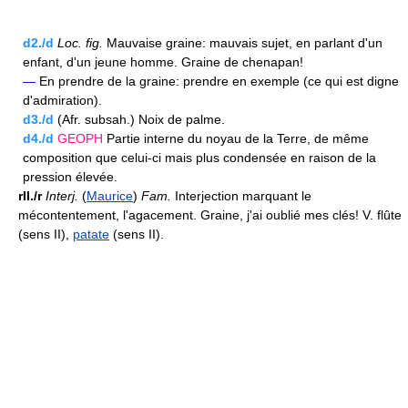
d2./d
Loc.
fig.
Mauvaise graine: mauvais sujet, en parlant d'un
enfant, d'un jeune homme. Graine de chenapan!
—
En prendre de la graine: prendre en exemple (ce qui est digne
d'admiration).
d3./d
(Afr. subsah.) Noix de palme.
d4./d
GEOPH
Partie interne du noyau de la Terre, de même
composition que celui-ci mais plus condensée en raison de la
pression élevée.
rII./r
Interj.
(
Maurice
)
Fam.
Interjection marquant le
mécontentement, l'agacement. Graine, j'ai oublié mes clés! V. flûte
(sens II),
patate
(sens II).