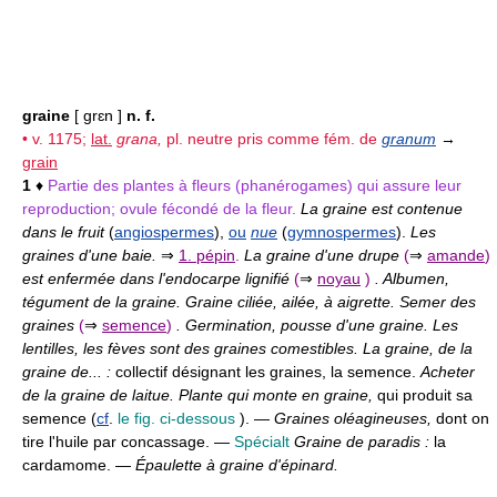
graine
[ grɛn ]
n. f.
• v. 1175;
lat.
grana,
pl. neutre pris comme fém. de
granum
→
grain
1
♦
Partie des plantes à fleurs (phanérogames) qui assure leur
reproduction; ovule fécondé de la fleur.
La graine est contenue
dans le fruit
(
angiospermes
),
ou
nue
(
gymnospermes
).
Les
graines d'une baie.
⇒
1. pépin
.
La graine d'une drupe
(
⇒
amande
)
est enfermée dans l'endocarpe lignifié
(
⇒
noyau
)
. Albumen,
tégument de la graine. Graine ciliée, ailée, à aigrette. Semer des
graines
(
⇒
semence
)
. Germination, pousse d'une graine. Les
lentilles, les fèves sont des graines comestibles. La graine, de la
graine de... :
collectif désignant les graines, la semence.
Acheter
de la graine de laitue. Plante qui monte en graine,
qui produit sa
semence (
cf
.
le fig. ci-dessous
). —
Graines oléagineuses,
dont on
tire l'huile par concassage. —
Spécialt
Graine de paradis :
la
cardamome. —
Épaulette à graine d'épinard.