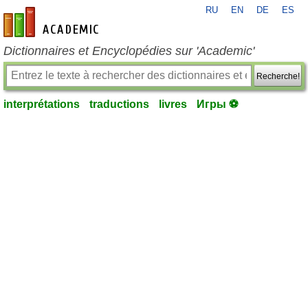
RU
EN
DE
ES
fr-academic.com
Dictionnaires et Encyclopédies sur 'Academic'
Recherche!
interprétations
traductions
livres
Игры ⚽