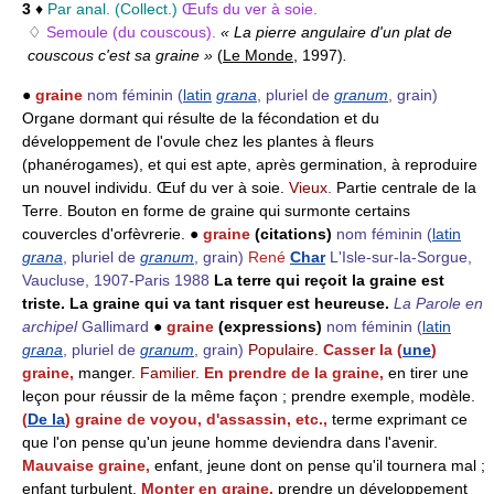
3
♦
Par anal. (Collect.)
Œufs du ver à soie.
♢
Semoule (du couscous).
« La pierre angulaire d'un plat de
couscous c'est sa graine »
(
Le Monde
, 1997)
.
●
graine
nom féminin
(
latin
grana
, pluriel de
granum
, grain)
Organe dormant qui résulte de la fécondation et du
développement de l'ovule chez les plantes à fleurs
(phanérogames), et qui est apte, après germination, à reproduire
un nouvel individu. Œuf du ver à soie.
Vieux.
Partie centrale de la
Terre. Bouton en forme de graine qui surmonte certains
couvercles d'orfèvrerie. ●
graine
(citations)
nom féminin
(
latin
grana
, pluriel de
granum
, grain)
René
Char
L'Isle-sur-la-Sorgue,
Vaucluse, 1907-Paris 1988
La terre qui reçoit la graine est
triste. La graine qui va tant risquer est heureuse.
La Parole en
archipel
Gallimard
●
graine
(expressions)
nom féminin
(
latin
grana
, pluriel de
granum
, grain)
Populaire.
Casser la (
une
)
graine,
manger.
Familier.
En prendre de la graine,
en tirer une
leçon pour réussir de la même façon ; prendre exemple, modèle.
(
De la
) graine de voyou, d'assassin, etc.,
terme exprimant ce
que l'on pense qu'un jeune homme deviendra dans l'avenir.
Mauvaise graine,
enfant, jeune dont on pense qu'il tournera mal ;
enfant turbulent.
Monter en graine,
prendre un développement