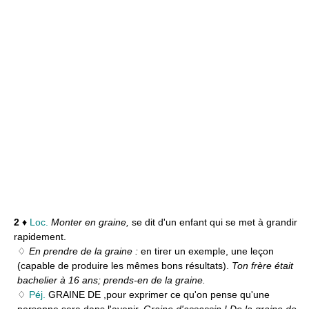
2
♦
Loc.
Monter en graine,
se dit d'un enfant qui se met à grandir
rapidement.
♢
En prendre de la graine :
en tirer un exemple, une leçon
(capable de produire les mêmes bons résultats).
Ton frère était
bachelier à 16 ans; prends-en de la graine.
♢
Péj.
GRAINE DE ,
pour exprimer ce qu'on pense qu'une
personne sera dans l'avenir.
Graine d'assassin ! De la graine de